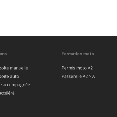
ons
Formation moto
boîte manuelle
Permis moto A2
boîte auto
Passerelle A2 > A
te accompagnée
accéléré