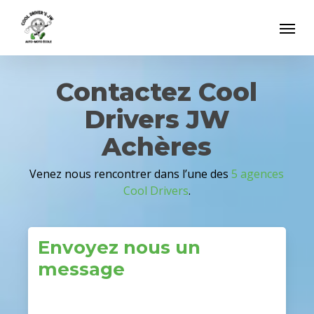
Skip
Menu
to
main
content
Contactez Cool
Drivers JW
Achères
Venez nous rencontrer dans l’une des
5 agences
Cool Drivers
.
Envoyez nous un
message